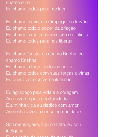
chamo o rio
Eu chamo todos para me lavar
Eu chamo o raio, o relâmpago e o trovão
Eu chamo todo o poder da criação
Eu chamo o mar, chamo o céu e o infinito
Eu chamo todos para nos libertar
Eu chamo Cristo, eu chamo Budha, eu
chamo Krishna
Eu chamo a força de todos orixás
Eu chamo todos com suas forças divinas
Eu quero ver o universo iluminar
Eu agradeço pela vida e a coragem
Ao universo pela oportunidade
E a minha vida eu dedico com amor
Ao sonho vivo da nossa humanidade
Sou mensageiro, sou cometa, eu sou
indígena