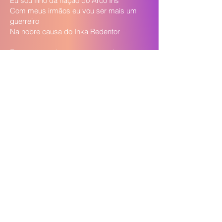
Eu sou filho da nação do Arco Íris
Com meus irmãos eu vou ser mais um
guerreiro
Na nobre causa do Inka Redentor
Eu sou guerreiro, eu sou guerreiro e vou
lutando
A minha espada é a palavra do amor
O meu escudo é a bondade no meu peito
E o meu elmo são os dons do meu senhor
Eu agradeço a nossa Mãe e ao nosso Pai
E as minhas irmãs por todas me ajudar
A minha glória para todos eu entrego
Porque nós todos somos um nesta união
Ñdarei a sã, ñdarei a sã, ñdarei a sã
Desde o princípio, todos nós somos
irmãos
Orei ouá, Orei ouá, Orei ouá
Viva o poder de todo o universo