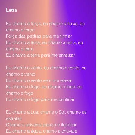
Letra
Eu chamo a força, eu chamo a força, eu
chamo a força
Força das pedras para me firmar
Eu chamo a terra, eu chamo a terra, eu
chamo a terra
Eu chamo a terra para me enraizar
Eu chamo o vento, eu chamo o vento, eu
chamo o vento
Eu chamo o vento vem me elevar
Eu chamo o fogo, eu chamo o fogo, eu
chamo o fogo
Eu chamo o fogo para me purificar
Eu chamo a Lua, chamo o Sol, chamo as
estrelas
Chamo o universo para me iluminar
Eu chamo a água, chamo a chuva e