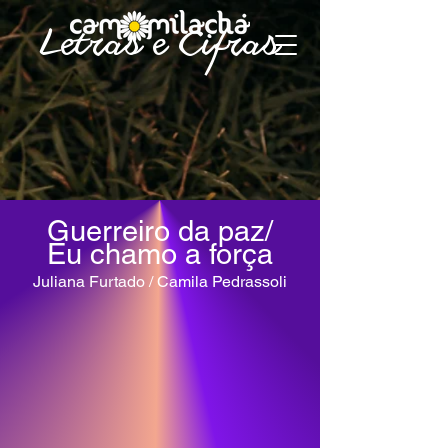
Letras e Cifras
Guerreiro da paz/
Eu chamo a força
Juliana F
urtado / Camila Pedr
assoli