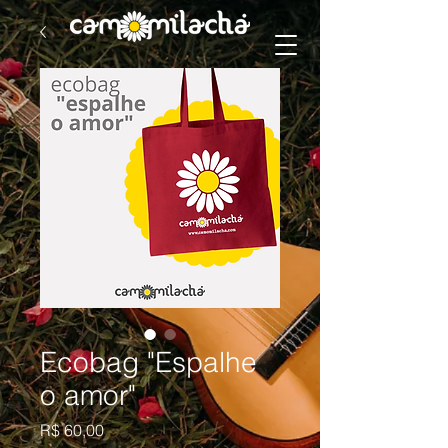
Ecobag "Espalhe
o amor"
Preço
R$ 60,00