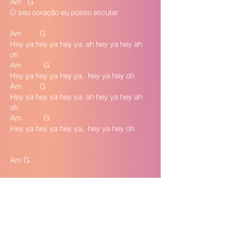
Am G
O seu coração eu posso escutar
Am G
Hey ya hey ya hey ya, ah hey ya hey ah
oh
Am G
Hey ya hey ya hey ya, hey ya hey oh
Am G
Hey ya hey ya hey ya, ah hey ya hey ah
oh
Am G
Hey ya hey ya hey ya, hey ya hey oh
Am G
Am G
Jovem, mãe, anciã
Am G
Esteja aqui escute essa canção
Am G