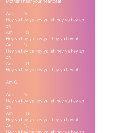
Mother I hear your heartbeat
Am G
Hey ya hey ya hey ya, ah hey ya hey ah
oh
Am G
Hey ya hey ya hey ya, hey ya hey oh
Am G
Hey ya hey ya hey ya, ah hey ya hey ah
oh
Am G
Hey ya hey ya hey ya, hey ya hey oh
Am G
Am G
Hey ya hey ya hey ya, ah hey ya hey ah
oh
Am G
Hey ya hey ya hey ya, hey ya hey oh
Am G
Hey ya hey ya hey ya, ah hey ya hey ah