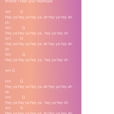
Mother I hear your heartbeat
Am G
Hey ya hey ya hey ya, ah hey ya hey ah
oh
Am G
Hey ya hey ya hey ya, hey ya hey oh
Am G
Hey ya hey ya hey ya, ah hey ya hey ah
oh
Am G
Hey ya hey ya hey ya, hey ya hey oh
Am G
Am G
Hey ya hey ya hey ya, ah hey ya hey ah
oh
Am G
Hey ya hey ya hey ya, hey ya hey oh
Am G
Hey ya hey ya hey ya, ah hey ya hey ah