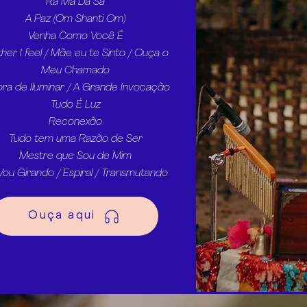
Ra Ma Da Sa
A Paz (Om Shanti Om)
Venha Como Você É
her I feel / Mãe eu te Sinto / Ouça o
Meu Chamado
ora de Iluminar / A Grande Invocação
Tudo É Luz
Reconexão
Tudo tem uma Razão de Ser
Mestre que Sou de Mim
Vou Girando / Espiral / Transmutando
Ouça aqui