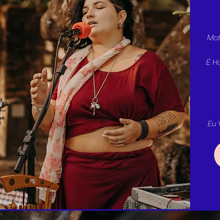
Mot
É H
Eu 