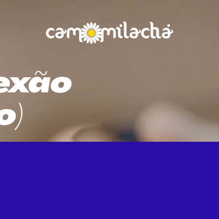
exão
o)