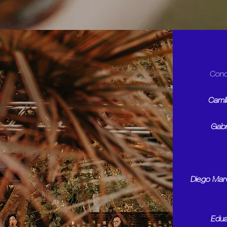
Conc
Camil
Gabr
Diego Marc
Edua