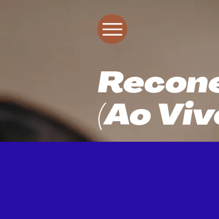
Recon
(Ao Viv